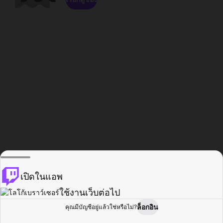
เปิดในแอพ
ใช้งานเว็บต่อไป
ล็อกอิน
คุณมีบัญชีอยู่แล้วใช่หรือไม่?
หน้าแรก
เรียกดู
กิจกรรม
โปรไฟล์