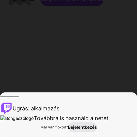
Ugrás: alkalmazás
Továbbra is használd a netet
Bejelentkezés
Már van fiókod?
Főoldal
Böngészés
Tevékenység
Profil