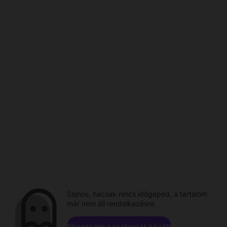
Sajnos, hacsak nincs időgéped, a tartalom
már nem áll rendelkezésre.
Böngészés a csatornák között