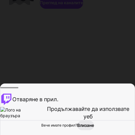
Преглед на каналите
Отваряне в прил.
Продължавайте да използвате
уеб
Влизане
Вече имате профил?
Начало
Преглед
Активност
Профил