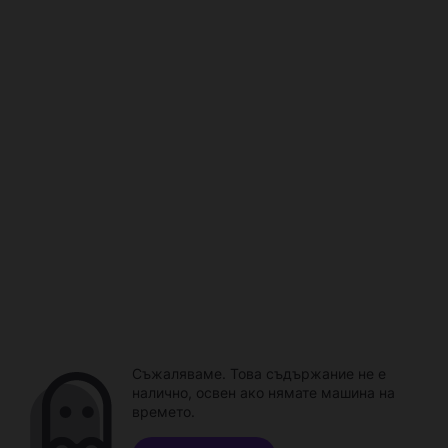
Съжаляваме. Това съдържание не е
налично, освен ако нямате машина на
времето.