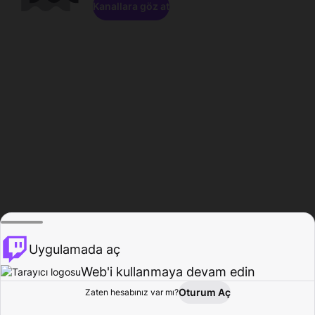
Kanallara göz at
Uygulamada aç
Web'i kullanmaya devam edin
Oturum Aç
Zaten hesabınız var mı?
Ana Sayfa
Gözat
Aktivite
Profil