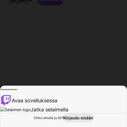
Avaa sovelluksessa
Jatka selaimella
Kirjaudu sisään
Onko sinulla jo tili?
Koti
Selaa
Toiminta
Profiili