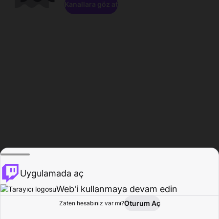
Kanallara göz at
Uygulamada aç
Web'i kullanmaya devam edin
Oturum Aç
Zaten hesabınız var mı?
Ana Sayfa
Gözat
Aktivite
Profil