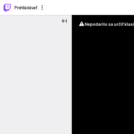
..
⌥
P
Prehľadávať
Nepodarilo sa určiť klas