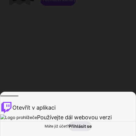
Otevřít v aplikaci
Používejte dál webovou verzi
Přihlásit se
Máte již účet?
Domů
Procházet
Aktivita
Profil