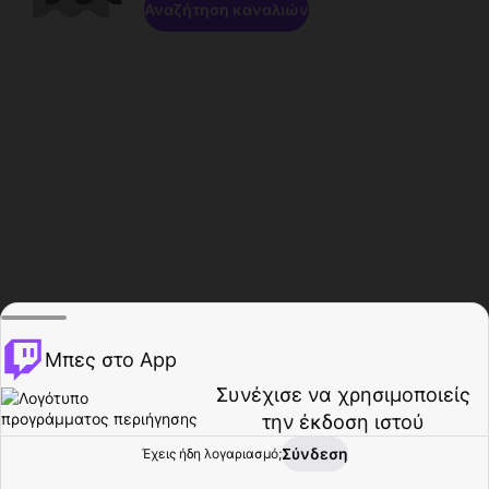
Αναζήτηση καναλιών
Μπες στο App
Συνέχισε να χρησιμοποιείς
την έκδοση ιστού
Σύνδεση
Έχεις ήδη λογαριασμό;
Αρχική σελίδα
Περιήγηση
Δραστηριότητα
Προφίλ