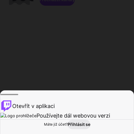
Otevřít v aplikaci
Používejte dál webovou verzi
Přihlásit se
Máte již účet?
Domů
Procházet
Aktivita
Profil