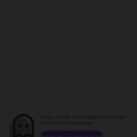
Sajnos, hacsak nincs időgéped, a tartalom
már nem áll rendelkezésre.
Böngészés a csatornák között