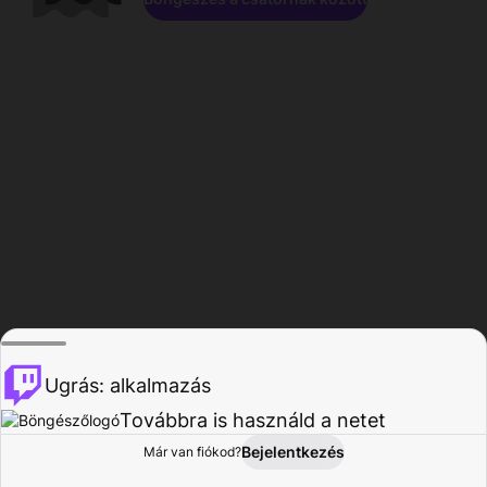
Ugrás: alkalmazás
Továbbra is használd a netet
Bejelentkezés
Már van fiókod?
Főoldal
Böngészés
Tevékenység
Profil