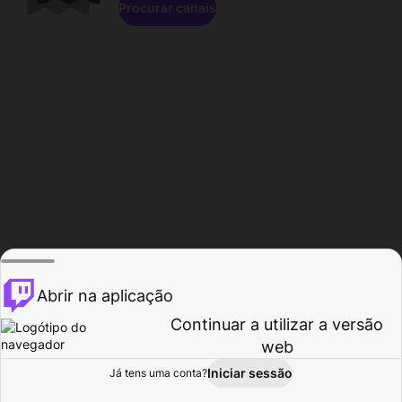
Procurar canais
Abrir na aplicação
Continuar a utilizar a versão
web
Iniciar sessão
Já tens uma conta?
Página inicial
Procurar
Atividade
Perfil