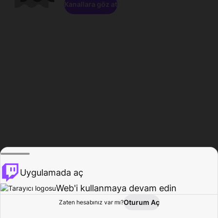
Kanallara göz at
Uygulamada aç
Web'i kullanmaya devam edin
Oturum Aç
Zaten hesabınız var mı?
Ana Sayfa
Gözat
Aktivite
Profil