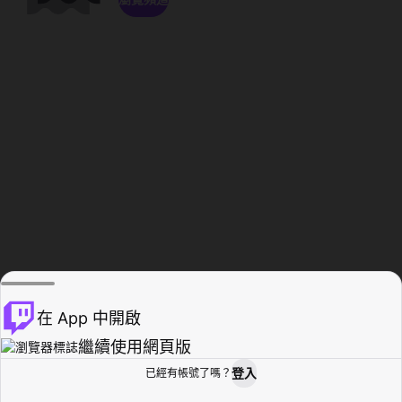
在 App 中開啟
繼續使用網頁版
登入
已經有帳號了嗎？
創作者基地
瀏覽
活動紀錄
個人檔案