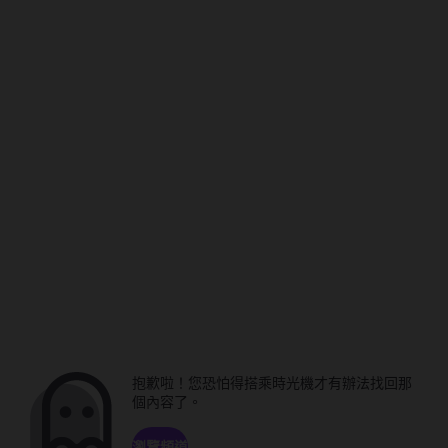
抱歉啦！您恐怕得搭乘時光機才有辦法找回那
個內容了。
瀏覽頻道