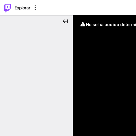
⌥
P
Explorar
No se ha podido determin