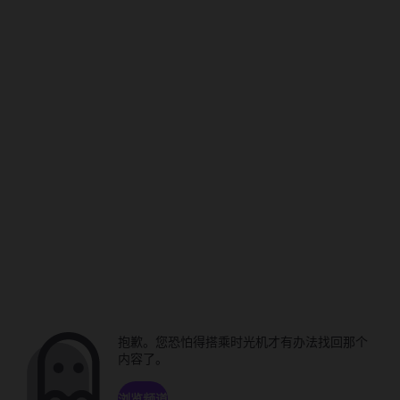
抱歉。您恐怕得搭乘时光机才有办法找回那个
内容了。
浏览频道