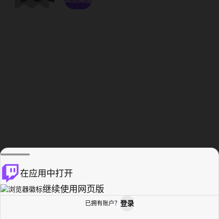
在应用中打开
继续使用网页版
登录
已拥有账户？
主页
浏览
活动纪录
个人资料