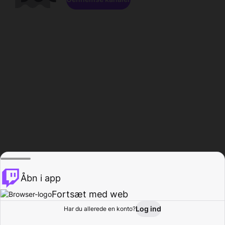
Åbn i app
Fortsæt med web
Log ind
Har du allerede en konto?
Hjem
Gennemse
Aktivitet
Profil