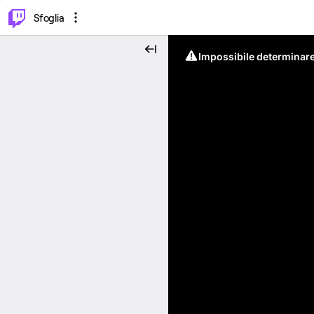
⌥
P
Sfoglia
Impossibile determinare