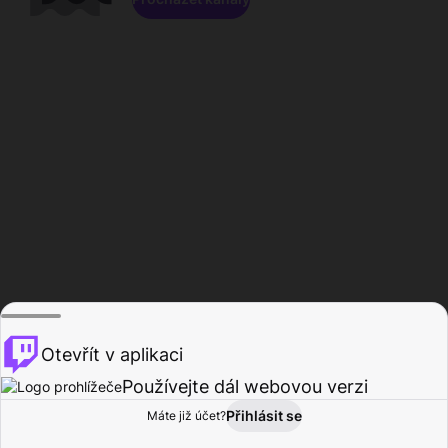
Otevřít v aplikaci
Používejte dál webovou verzi
Přihlásit se
Máte již účet?
Domů
Procházet
Aktivita
Profil