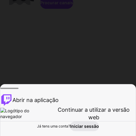
Procurar canais
Abrir na aplicação
Continuar a utilizar a versão
web
Iniciar sessão
Já tens uma conta?
Página inicial
Procurar
Atividade
Perfil