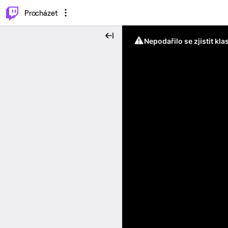
..
⌥
P
Procházet
Nepodařilo se zjistit kla