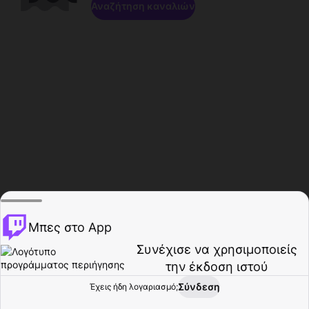
Αναζήτηση καναλιών
Μπες στο App
Συνέχισε να χρησιμοποιείς
την έκδοση ιστού
Σύνδεση
Έχεις ήδη λογαριασμό;
Αρχική σελίδα
Περιήγηση
Δραστηριότητα
Προφίλ