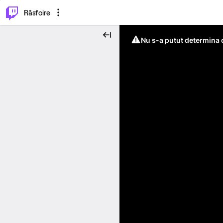
⌥
P
Răsfoire
Nu s-a putut determina c