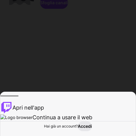
Sfoglia canali
Apri nell'app
Continua a usare il web
Accedi
Hai già un account?
Base
Sfoglia
Attività
Profilo