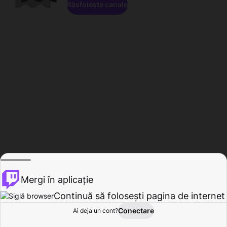
Răsfoiește canale
Mergi în aplicație
Continuă să folosești pagina de internet
Conectare
Ai deja un cont?
Acasă
Răsfoire
Activitate
Profil