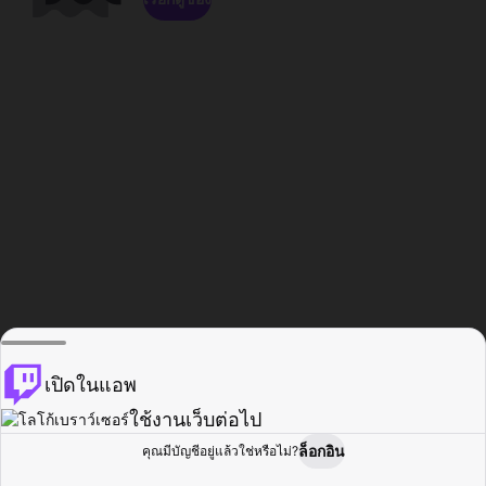
เปิดในแอพ
ใช้งานเว็บต่อไป
ล็อกอิน
คุณมีบัญชีอยู่แล้วใช่หรือไม่?
หน้าแรก
เรียกดู
กิจกรรม
โปรไฟล์