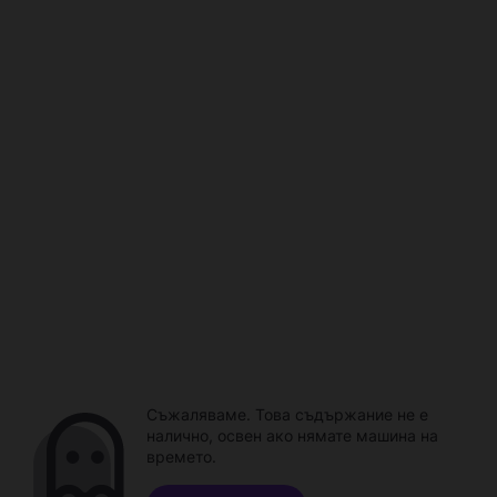
Съжаляваме. Това съдържание не е
налично, освен ако нямате машина на
времето.