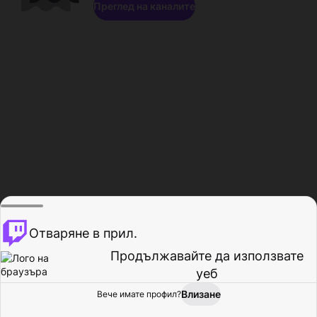
Преглед на каналите
Отваряне в прил.
Продължавайте да използвате
уеб
Влизане
Вече имате профил?
Начало
Преглед
Активност
Профил