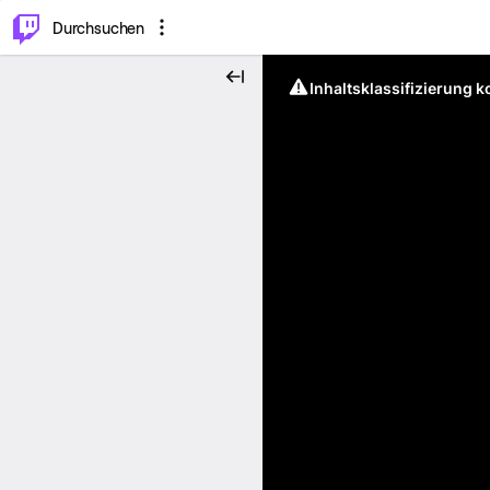
.
⌥
P
Durchsuchen
Inhaltsklassifizierung 