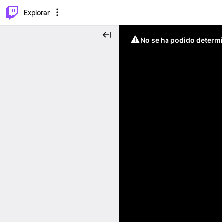
⌥
P
Explorar
No se ha podido determin