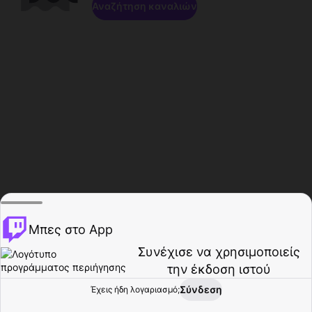
Αναζήτηση καναλιών
Μπες στο App
Συνέχισε να χρησιμοποιείς
την έκδοση ιστού
Σύνδεση
Έχεις ήδη λογαριασμό;
Αρχική σελίδα
Περιήγηση
Δραστηριότητα
Προφίλ