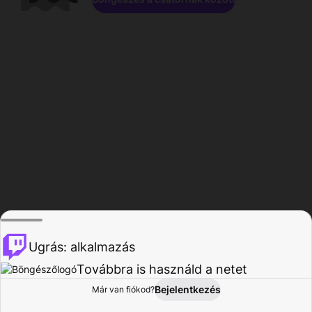
Ugrás: alkalmazás
Továbbra is használd a netet
Bejelentkezés
Már van fiókod?
Főoldal
Böngészés
Tevékenység
Profil