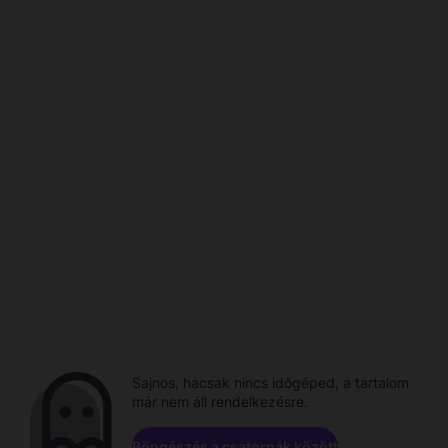
Sajnos, hacsak nincs időgéped, a tartalom
már nem áll rendelkezésre.
Böngészés a csatornák között