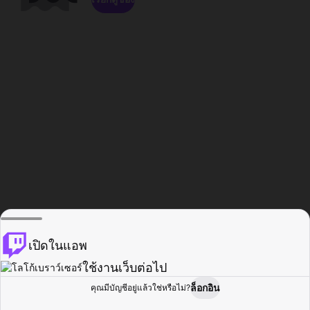
เปิดในแอพ
ใช้งานเว็บต่อไป
ล็อกอิน
คุณมีบัญชีอยู่แล้วใช่หรือไม่?
หน้าแรก
เรียกดู
กิจกรรม
โปรไฟล์