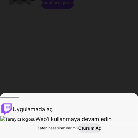
Kanallara göz at
Uygulamada aç
Web'i kullanmaya devam edin
Oturum Aç
Zaten hesabınız var mı?
Ana Sayfa
Gözat
Aktivite
Profil