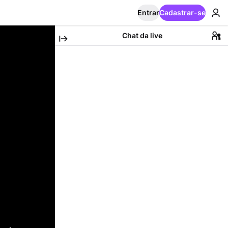
Entrar
Cadastrar-se
Chat da live