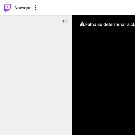
⌥
P
Navegar
Falha ao determinar a c