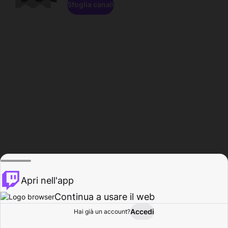
Sfoglia canali
Apri nell'app
Continua a usare il web
Accedi
Hai già un account?
Base
Sfoglia
Attività
Profilo