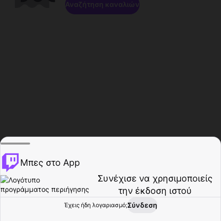
Αναζήτηση καναλιών
Μπες στο App
Συνέχισε να χρησιμοποιείς
την έκδοση ιστού
Σύνδεση
Έχεις ήδη λογαριασμό;
Αρχική σελίδα
Περιήγηση
Δραστηριότητα
Προφίλ