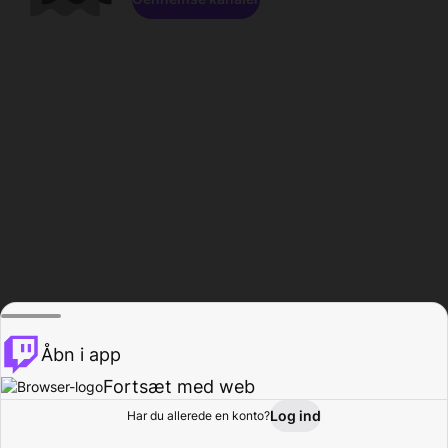
Åbn i app
Fortsæt med web
Log ind
Har du allerede en konto?
Hjem
Gennemse
Aktivitet
Profil