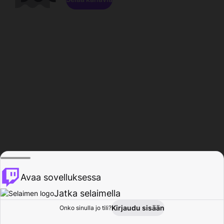
Avaa sovelluksessa
Jatka selaimella
Kirjaudu sisään
Onko sinulla jo tili?
Koti
Selaa
Toiminta
Profiili