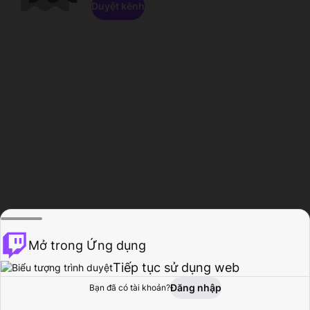
Duyệt kênh
Mở trong Ứng dụng
Tiếp tục sử dụng web
Đăng nhập
Bạn đã có tài khoản?
Trang chủ
Duyệt
Hoạt động
Hồ sơ