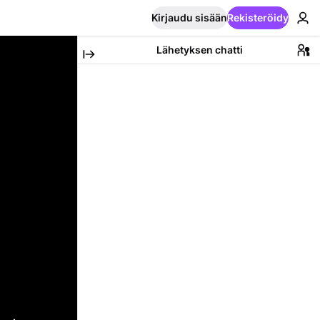
Kirjaudu sisään
Rekisteröidy
Lähetyksen chatti