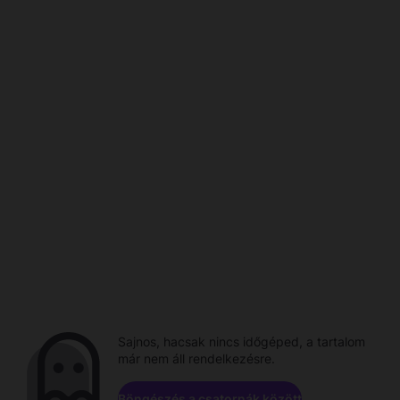
Sajnos, hacsak nincs időgéped, a tartalom
már nem áll rendelkezésre.
Böngészés a csatornák között