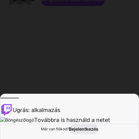
Ugrás: alkalmazás
Továbbra is használd a netet
Bejelentkezés
Már van fiókod?
Főoldal
Böngészés
Tevékenység
Profil