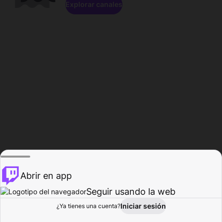
Explorar canales
Abrir en app
Seguir usando la web
Iniciar sesión
Página del
¿Ya tienes una cuenta?
Explorar
Actividad
Perfil
Creador