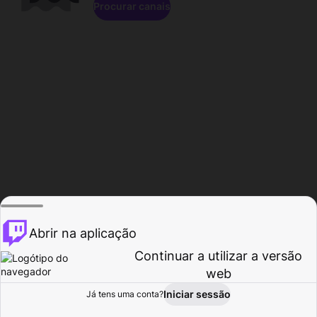
Procurar canais
Abrir na aplicação
Continuar a utilizar a versão
web
Iniciar sessão
Já tens uma conta?
Página inicial
Procurar
Atividade
Perfil