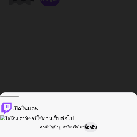
เปิดในแอพ
ใช้งานเว็บต่อไป
ล็อกอิน
คุณมีบัญชีอยู่แล้วใช่หรือไม่?
หน้าแรก
เรียกดู
กิจกรรม
โปรไฟล์