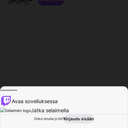
Avaa sovelluksessa
Jatka selaimella
Kirjaudu sisään
Onko sinulla jo tili?
Koti
Selaa
Toiminta
Profiili