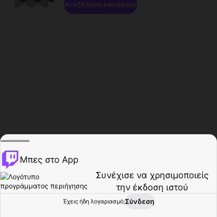
Αναζήτηση καναλιών
Μπες στο App
Συνέχισε να χρησιμοποιείς
την έκδοση ιστού
Σύνδεση
Έχεις ήδη λογαριασμό;
Αρχική σελίδα
Περιήγηση
Δραστηριότητα
Προφίλ