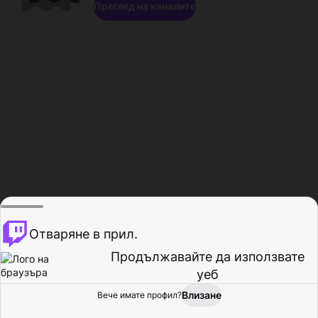
Преглед на каналите
Отваряне в прил.
Продължавайте да използвате
уеб
Влизане
Вече имате профил?
Начало
Преглед
Активност
Профил