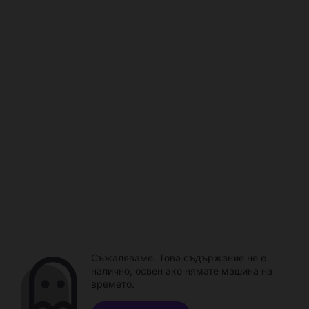
Съжаляваме. Това съдържание не е
налично, освен ако нямате машина на
времето.