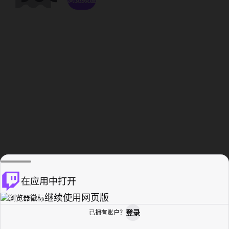
在应用中打开
继续使用网页版
登录
已拥有账户？
主页
浏览
活动纪录
个人资料