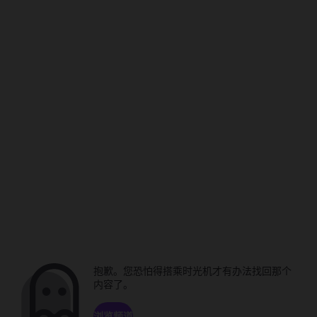
抱歉。您恐怕得搭乘时光机才有办法找回那个
内容了。
浏览频道