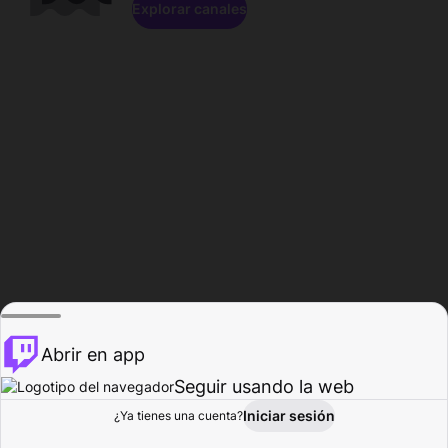
Explorar canales
Abrir en app
Seguir usando la web
Iniciar sesión
Página del
¿Ya tienes una cuenta?
Explorar
Actividad
Perfil
Creador