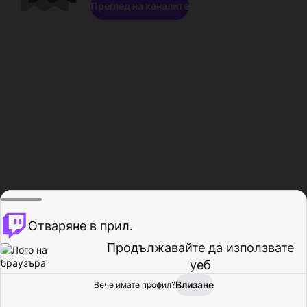
Преглед на каналите
Отваряне в прил.
Продължавайте да използвате
уеб
Влизане
Вече имате профил?
Начало
Преглед
Активност
Профил