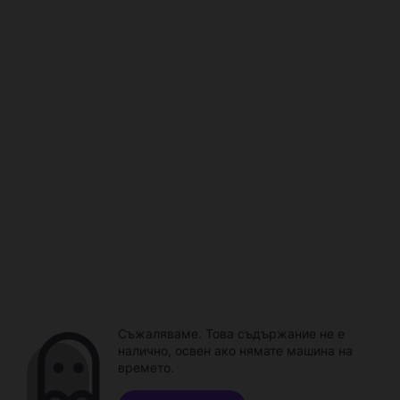
Съжаляваме. Това съдържание не е
налично, освен ако нямате машина на
времето.